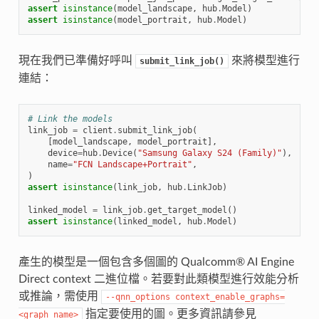
assert
isinstance
(
model_landscape
,
hub
.
Model
)
assert
isinstance
(
model_portrait
,
hub
.
Model
)
現在我們已準備好呼叫
來將模型進行
submit_link_job()
連結：
# Link the models
link_job
=
client
.
submit_link_job
(
[
model_landscape
,
model_portrait
],
device
=
hub
.
Device
(
"Samsung Galaxy S24 (Family)"
),
name
=
"FCN Landscape+Portrait"
,
)
assert
isinstance
(
link_job
,
hub
.
LinkJob
)
linked_model
=
link_job
.
get_target_model
()
assert
isinstance
(
linked_model
,
hub
.
Model
)
產生的模型是一個包含多個圖的 Qualcomm® AI Engine
Direct context 二進位檔。若要對此類模型進行效能分析
或推論，需使用
--qnn_options
context_enable_graphs=
指定要使用的圖。更多資訊請參見
<graph_name>