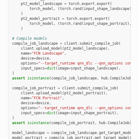
pt2_model_landscape
=
torch
.
export
.
export
(
torch_model
,
(
torch
.
rand
(
input_shape_landscape
),)
)
pt2_model_portrait
=
torch
.
export
.
export
(
torch_model
,
(
torch
.
rand
(
input_shape_portrait
),)
)
# Compile models
compile_job_landscape
=
client
.
submit_compile_job
(
client
.
upload_model
(
pt2_model_landscape
),
name
=
"FCN Landscape"
,
device
=
device
,
options
=
"--target_runtime qnn_dlc --qnn_options contex
input_specs
=
dict
(
image
=
input_shape_landscape
),
)
assert
isinstance
(
compile_job_landscape
,
hub
.
CompileJob
)
compile_job_portrait
=
client
.
submit_compile_job
(
client
.
upload_model
(
pt2_model_portrait
),
name
=
"FCN Portrait"
,
device
=
device
,
options
=
"--target_runtime qnn_dlc --qnn_options contex
input_specs
=
dict
(
image
=
input_shape_portrait
),
)
assert
isinstance
(
compile_job_portrait
,
hub
.
CompileJob
)
model_landscape
=
compile_job_landscape
.
get_target_model
()
model_portrait
=
compile_job_portrait
.
get_target_model
()