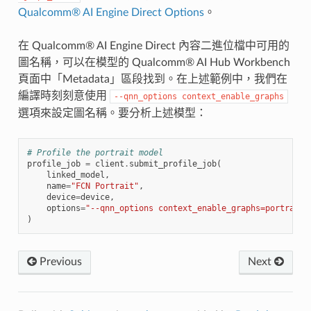
Qualcomm® AI Engine Direct Options
。
在 Qualcomm® AI Engine Direct 內容二進位檔中可用的
圖名稱，可以在模型的 Qualcomm® AI Hub Workbench
頁面中「Metadata」區段找到。在上述範例中，我們在
編譯時刻刻意使用
--qnn_options
context_enable_graphs
選項來設定圖名稱。要分析上述模型：
# Profile the portrait model
profile_job
=
client
.
submit_profile_job
(
linked_model
,
name
=
"FCN Portrait"
,
device
=
device
,
options
=
"--qnn_options context_enable_graphs=portrait"
)
Previous
Next