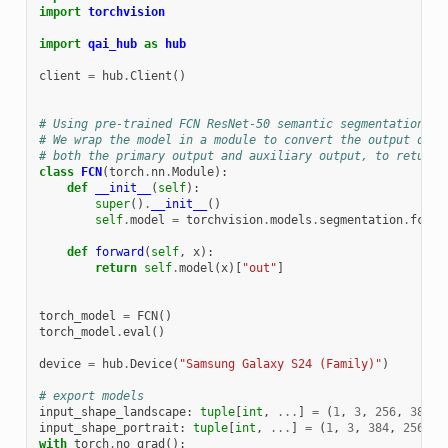
import
torchvision
import
qai_hub
as
hub
client
=
hub
.
Client
()
# Using pre-trained FCN ResNet-50 semantic segmentation mo
# We wrap the model in a module to convert the output dict
# both the primary output and auxiliary output, to return 
class
FCN
(
torch
.
nn
.
Module
):
def
__init__
(
self
):
super
()
.
__init__
()
self
.
model
=
torchvision
.
models
.
segmentation
.
fcn_r
def
forward
(
self
,
x
):
return
self
.
model
(
x
)[
"out"
]
torch_model
=
FCN
()
torch_model
.
eval
()
device
=
hub
.
Device
(
"Samsung Galaxy S24 (Family)"
)
# export models
input_shape_landscape
:
tuple
[
int
,
...
]
=
(
1
,
3
,
256
,
384
)
input_shape_portrait
:
tuple
[
int
,
...
]
=
(
1
,
3
,
384
,
256
)
with
torch
.
no_grad
():