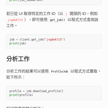
若已從 UI 取得特定的工作 ID（以
開頭的 ID，例如
j
），即可使用
以程式方式查詢該
jvgdwk7z5
get_job()
工作。
job
=
client
.
get_job
(
"jvgdwk7z5"
)
print
(
job
)
分析工作
分析工作的結果可以使用
以程式方式獲取，
ProfileJob
如下所示：
profile
=
job
.
download_profile
()
print
(
profile
)