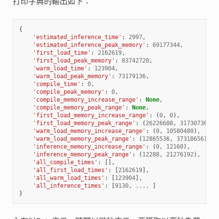
打印字典的輸出如下：
{
'estimated_inference_time'
:
2997
,
'estimated_inference_peak_memory'
:
69177344
,
'first_load_time'
:
2162619
,
'first_load_peak_memory'
:
83742720
,
'warm_load_time'
:
123904
,
'warm_load_peak_memory'
:
73179136
,
'compile_time'
:
0
,
'compile_peak_memory'
:
0
,
'compile_memory_increase_range'
:
None
,
'compile_memory_peak_range'
:
None
,
'first_load_memory_increase_range'
:
(
0
,
0
),
'first_load_memory_peak_range'
:
(
26226688
,
31730736
),
'warm_load_memory_increase_range'
:
(
0
,
10580480
),
'warm_load_memory_peak_range'
:
(
12865536
,
37318656
),
'inference_memory_increase_range'
:
(
0
,
12160
),
'inference_memory_peak_range'
:
(
12288
,
21276192
),
'all_compile_times'
:
[],
'all_first_load_times'
:
[
2162619
],
'all_warm_load_times'
:
[
123904
],
'all_inference_times'
:
[
9130
,
....
]
}