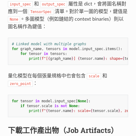
和
屬性是 dict，會將圖名稱對
input_spec
output_spec
應到一個
清單。對於單一圖的模型，鍵值是
TensorSpec
。多圖模型（例如鏈結的 context binaries）則以
None
圖名稱作為鍵值：
# Linked model with multiple graphs
for
graph_name
,
tensors
in
model
.
input_spec
.
items
():
for
tensor
in
tensors
:
print
(
f
"[
{
graph_name
}
] 
{
tensor
.
name
}
: shape=
{
tenso
量化模型在每個張量規格中也會包含
和
scale
：
zero_point
for
tensor
in
model
.
input_spec
[
None
]:
if
tensor
.
scale
is
not
None
:
print
(
f
"
{
tensor
.
name
}
: scale=
{
tensor
.
scale
}
, zero_
下載工作產出物（Job Artifacts）