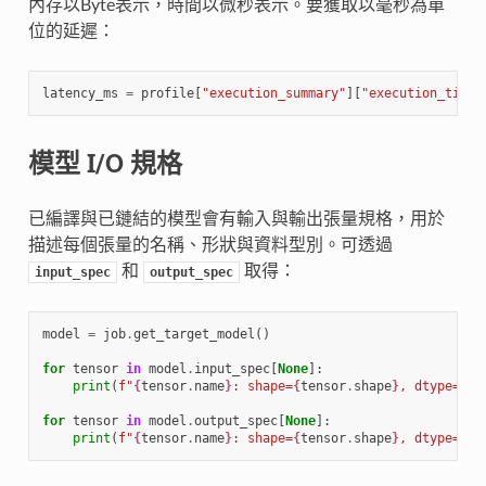
內存以Byte表示，時間以微秒表示。要獲取以毫秒為單
位的延遲：
latency_ms
=
profile
[
"execution_summary"
][
"execution_time"
模型 I/O 規格
已編譯與已鏈結的模型會有輸入與輸出張量規格，用於
描述每個張量的名稱、形狀與資料型別。可透過
和
取得：
input_spec
output_spec
model
=
job
.
get_target_model
()
for
tensor
in
model
.
input_spec
[
None
]:
print
(
f
"
{
tensor
.
name
}
: shape=
{
tensor
.
shape
}
, dtype=
{
te
for
tensor
in
model
.
output_spec
[
None
]:
print
(
f
"
{
tensor
.
name
}
: shape=
{
tensor
.
shape
}
, dtype=
{
te