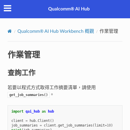
Qualcomm® AI Hub
Qualcomm® AI Hub Workbench 概觀
作業管理
作業管理
查詢工作
若要以程式方式取得工作摘要清單，請使用
。
get_job_summaries()
import
qai_hub
as
hub
client
=
hub
.
Client
()
job_summaries
=
client
.
get_job_summaries
(
limit
=
10
)
print
(
job_summaries
)