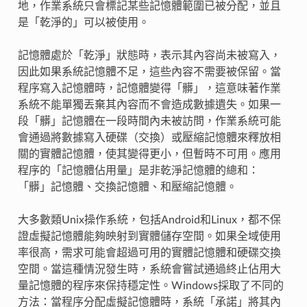
地，作業系統只會標記某些記憶體範圍已被分配，並且
是「乾淨的」可以被使用。
記憶體處於「乾淨」狀態時，表示其內容尚未被寫入，
因此如果系統記憶體不足，這些內容不需要被保留。當
程序寫入記憶體時，記憶體變得「髒」，這意味著作業
系統不能單獨丟棄其內容而不會造成數據遺失。如果一
段「髒」記憶體在一段時間內未被訪問，作業系統可能
會通過將數據寫入硬碟（交換）或壓縮記憶體來釋放相
關的實體記憶體，使其變得更小，但暫時不可用。應用
程序的「記憶體佔用量」是非乾淨記憶體的總和：
「髒」記憶體、交換記憶體、和壓縮記憶體。
大多數類Unix操作系統，包括Android和Linux，都不保
證虛擬記憶體能夠映射到實體儲存空間。如果全域使用
率很高，需求可能會超過可用的實體記憶體和硬碟交換
空間。當這種情況發生時，系統會嘗試通過終止佔用大
量記憶體的程序來保持穩定性。Windows採取了不同的
方法：當程序分配虛擬記憶體時，系統「承諾」將其內