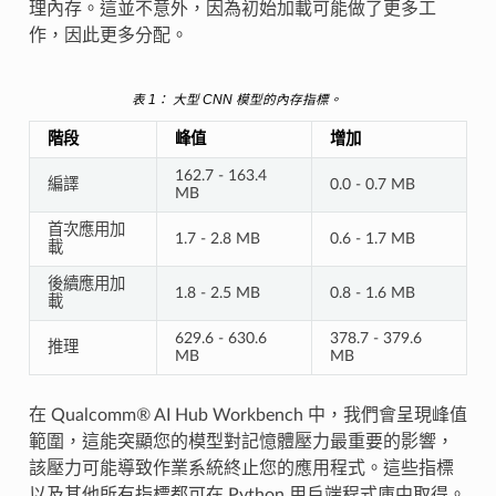
理內存。這並不意外，因為初始加載可能做了更多工
作，因此更多分配。
表 1
： 大型 CNN 模型的內存指標。
階段
峰值
增加
162.7 - 163.4
編譯
0.0 - 0.7 MB
MB
首次應用加
1.7 - 2.8 MB
0.6 - 1.7 MB
載
後續應用加
1.8 - 2.5 MB
0.8 - 1.6 MB
載
629.6 - 630.6
378.7 - 379.6
推理
MB
MB
在 Qualcomm® AI Hub Workbench 中，我們會呈現峰值
範圍，這能突顯您的模型對記憶體壓力最重要的影響，
該壓力可能導致作業系統終止您的應用程式。這些指標
以及其他所有指標都可在 Python 用戶端程式庫中取得。