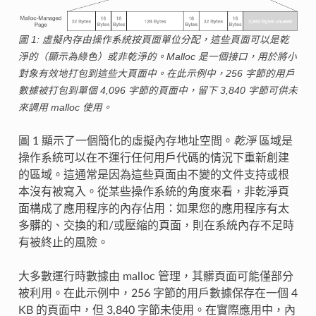
圖 1:
虛擬內存由操作系統按頁面單位分配，這些頁面可以是乾
淨的（顯示為綠色）或非乾淨的。Malloc 是一個接口，用於將小
對象有效地打包到這些大頁面中。在此示例中，256 字節的用戶
數據被打包到單個 4,096 字節的頁面中，留下 3,840 字節可供未
來調用 malloc 使用。
圖 1 顯示了一個簡化的虛擬內存地址空間。
乾淨
區域是
操作系統可以在不運行任何用戶代碼的情況下重新創建
的區域。這通常是因為這些頁面由不變的文件支持或根
本沒有被寫入。從某些操作系統的角度來看，非乾淨頁
面構成了應用程序的內存佔用：如果您的應用程序有太
多髒的、交換的和/或壓縮的頁面，則在系統內存不足時
有被終止的風險。
大多數運行時數據由 malloc 管理，其髒頁面可能僅部分
被利用。在此示例中，256 字節的用戶數據保存在一個 4
KB 的頁面中，但 3,840 字節未使用。在實際應用中，內