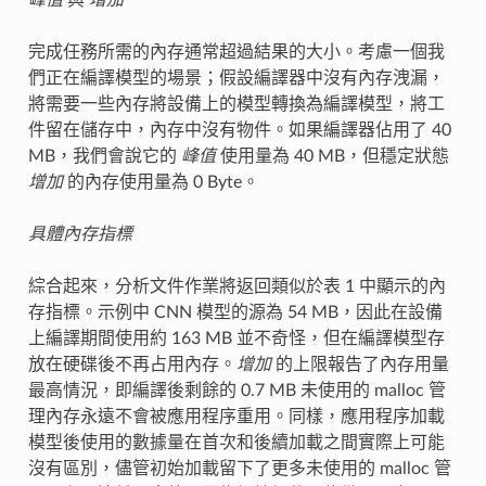
完成任務所需的內存通常超過結果的大小。考慮一個我
們正在編譯模型的場景；假設編譯器中沒有內存洩漏，
將需要一些內存將設備上的模型轉換為編譯模型，將工
件留在儲存中，內存中沒有物件。如果編譯器佔用了 40
MB，我們會說它的
峰值
使用量為 40 MB，但穩定狀態
增加
的內存使用量為 0 Byte。
具體內存指標
綜合起來，分析文件作業將返回類似於表 1 中顯示的內
存指標。示例中 CNN 模型的源為 54 MB，因此在設備
上編譯期間使用約 163 MB 並不奇怪，但在編譯模型存
放在硬碟後不再占用內存。
增加
的上限報告了內存用量
最高情況，即編譯後剩餘的 0.7 MB 未使用的 malloc 管
理內存永遠不會被應用程序重用。同樣，應用程序加載
模型後使用的數據量在首次和後續加載之間實際上可能
沒有區別，儘管初始加載留下了更多未使用的 malloc 管