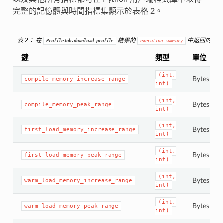
完整的記憶體與時間指標集顯示於表格 2。
表 2
： 在
結果的
中返回的指標
ProfileJob.download_profile
execution_summary
鍵
類型
單位
(int,
Bytes
compile_memory_increase_range
int)
(int,
Bytes
compile_memory_peak_range
int)
(int,
Bytes
first_load_memory_increase_range
int)
(int,
Bytes
first_load_memory_peak_range
int)
(int,
Bytes
warm_load_memory_increase_range
int)
(int,
Bytes
warm_load_memory_peak_range
int)