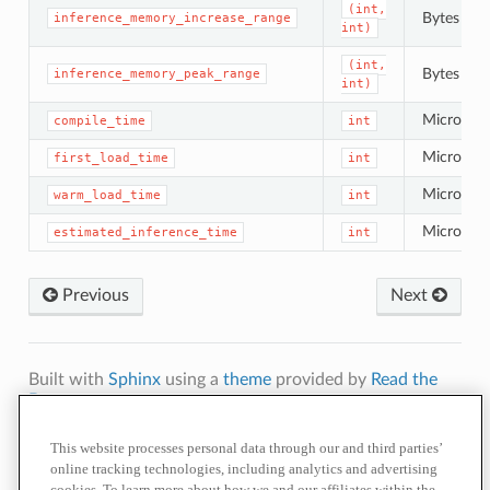
(int,
Bytes
inference_memory_increase_range
int)
(int,
Bytes
inference_memory_peak_range
int)
Microsec
compile_time
int
Microsec
first_load_time
int
Microsec
warm_load_time
int
Microsec
estimated_inference_time
int
Previous
Next
Built with
Sphinx
using a
theme
provided by
Read the
Docs
.
Terms of
Privacy
Cookie
Contact
Do Not Sell or Share My Personal
This website processes personal data through our and third parties’
Use
Policy
Policy
Us
Information
online tracking technologies, including analytics and advertising
cookies. To learn more about how we and our affiliates within the